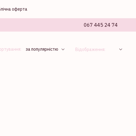
блічна оферта
067 445 24 74
ортування:
за популярністю
Відображення: