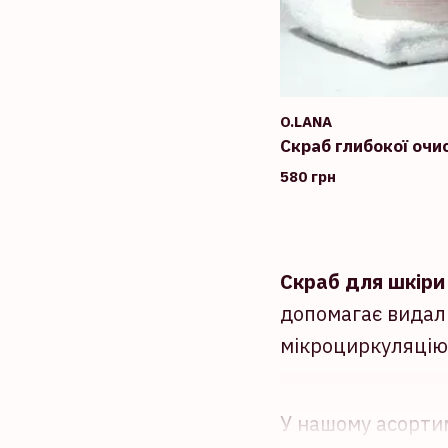
O.LANA
Скраб глибокої очи
580 грн
Скраб для шкіри
допомагає видали
мікроциркуляцію 
У нашому асорти