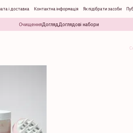
ата і доставка
Контактна інформація
Як підібрати засоби
Пу
Очищення
Догляд
Доглядові набори
С