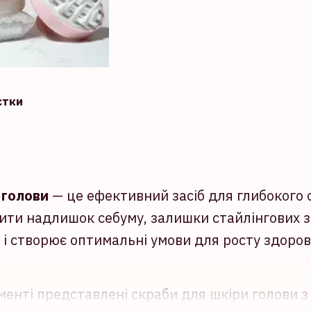
стки
 голови
— це ефективний засіб для глибокого 
ти надлишок себуму, залишки стайлінгових за
і створює оптимальні умови для росту здоров
менті представлені скраби для шкіри голови 