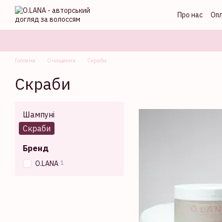
Перейти до основного контенту
Про нас
Опл
Головна
Очищення
Скраби
Скраби
Шампуні
Скраби
Бренд
1
O.LANA