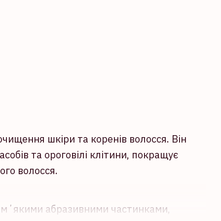
очищення шкіри та коренів волосся. Він
собів та ороговілі клітини, покращує
ого волосся.
з мʼякими абразивними частинками,