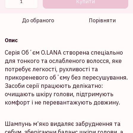
Купити
До обраного
Порівняти
Опис
Серія Обʼєм O.LANA створена спеціально
для тонкого та ослабленого волосся, яке
потребує легкості, рухливості та
прикореневого обʼєму без пересушування.
Засоби серії працюють делікатно:
очищають шкіру голови, підтримують
комфорт і не перевантажують довжину.
Шампунь м’яко видаляє забруднення та
себум, зберігаючи баланс шкіри голови, а