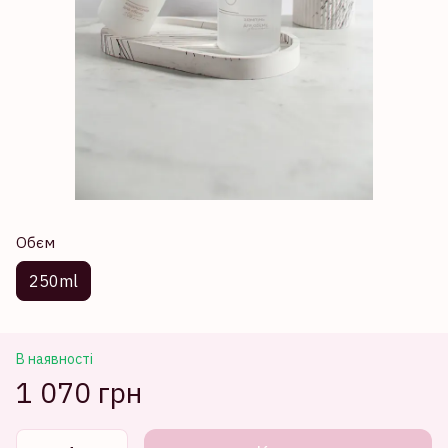
Обєм
250ml
В наявності
1 070 грн