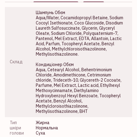
Шампунь Обєм
Aqua/Water, Cocamidopropyl Betaine, Sodium
Cocoyl Isethionate, Coco Glucoside, Disodium
Laureth Sulfosuccinate, Glycerin, Glyceryl
Oleate, Sodium Chloride, Polyquaternium-7,
Pantenol, Mel Extract, EDTA, Allantoin, Lactic
Acid, Parfum, Tocopheryl Acetate, Benzyl
Alcohol, Methylchloroisothiazolinone,
Methylisothiazolinone.
Склад
Кондиціонер Обєм
Aqua, Cetearyl Alcohol, Behentrimonium
Chloride, Amodimethicone, Cetrimonium
chloride, Trideceth-10, Glycereth-2 Cocoate,
Parfume, Mel Extract, Lactic acid, Ethylhexyl
Methoxycinnamate, Diethylamino
Hydroxybenzoyl Hexyl Benzoate, Tocopheryl
Acetate, Benzyl Alcohol,
Methylcloroisothiazolinone,
Methylisothiazolinone, BHT
Тип
Жирна
шкіри
Нормальна
голови
Суха