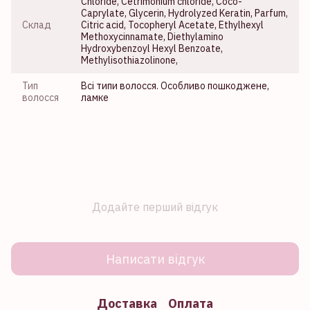
Chloride, Cetrimonium chloride, Coco-
Caprylate, Glycerin, Hydrolyzed Keratin, Parfum,
Склад
Citric acid, Tocopheryl Acetate, Ethylhexyl
Methoxycinnamate, Diethylamino
Hydroxybenzoyl Hexyl Benzoate,
Methylisothiazolinone,
Тип
Всі типи волосся. Особливо пошкоджене,
волосся
ламке
Додайте перший відгук
Написати відгук
Доставка
Оплата